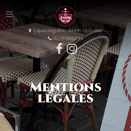
7, quai d'Aiguillon - 44490 Le Croisic
02 28 54 07 95
Mentions
légales